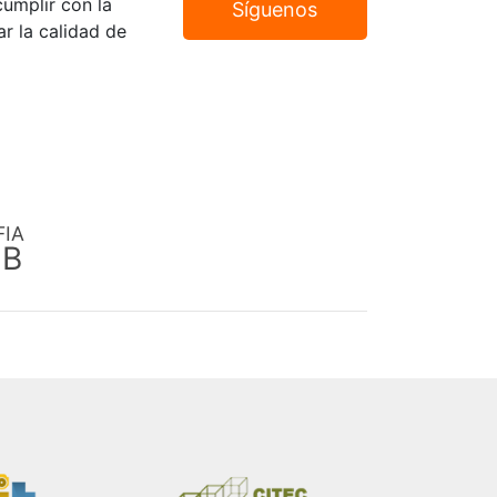
umplir con la
Síguenos
r la calidad de
FIA
EB