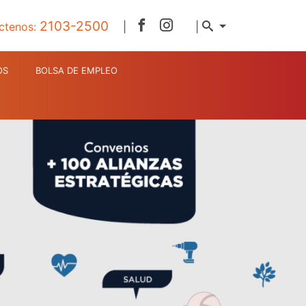
2103-2500
ctenos:
|
|
OS
BOLSA DE EMPLEO