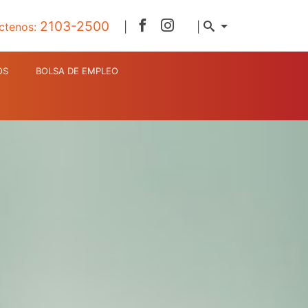
2103-2500
ctenos:
|
|
OS
BOLSA DE EMPLEO