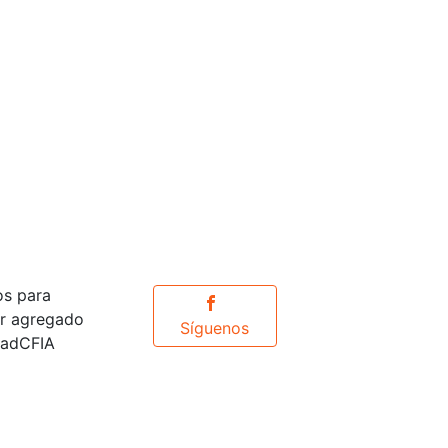
os para
or agregado
Síguenos
idadCFIA