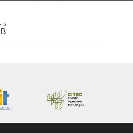
FIA
EB