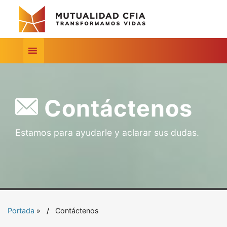
Contáctenos
Estamos para ayudarle y aclarar sus dudas.
Portada
»
Contáctenos