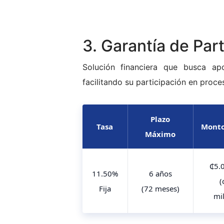
3. Garantía de Par
Solución financiera que busca apo
facilitando su participación en proceso
Plazo
Tasa
Mont
Máximo
₵5.
11.50%
6 años
(
Fija
(72 meses)
mi