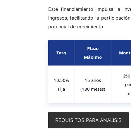
Este financiamiento impulsa la in
ingresos, facilitando la participació
potencial de crecimiento.
Plazo
Tasa
Mont
Máximo
₵50
10.50%
15 años
(c
Fija
(180 meses)
mi
REQUISITOS PARA ANALISIS