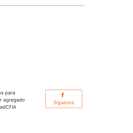
os para
or agregado
Síguenos
idadCFIA