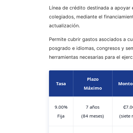
Línea de crédito destinada a apoyar e
colegiados, mediante el financiamien
actualización.
Permite cubrir gastos asociados a cur
posgrado e idiomas, congresos y semi
herramientas necesarias para el ejerc
Plazo
Tasa
Monto
Máximo
9.00%
7 años
₵7.0
Fija
(84 meses)
(siete 