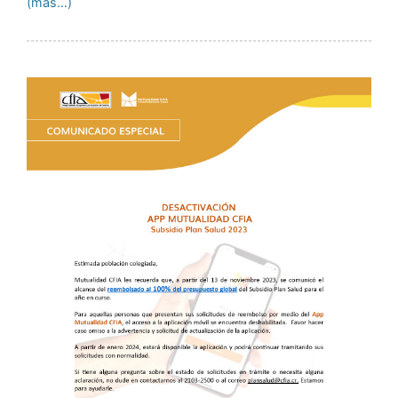
(más…)