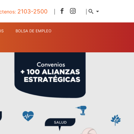
2103-2500
ctenos:
|
|
OS
BOLSA DE EMPLEO