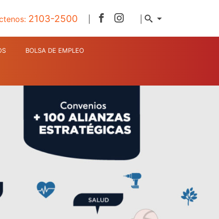
2103-2500
ctenos:
|
|
OS
BOLSA DE EMPLEO