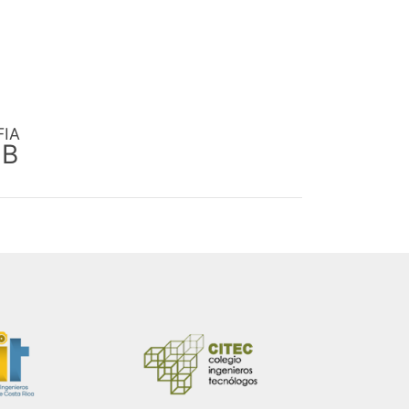
FIA
EB