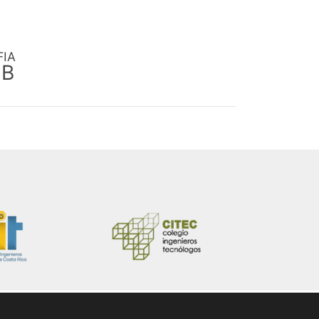
FIA
EB