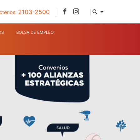
2103-2500
ctenos:
|
|
OS
BOLSA DE EMPLEO