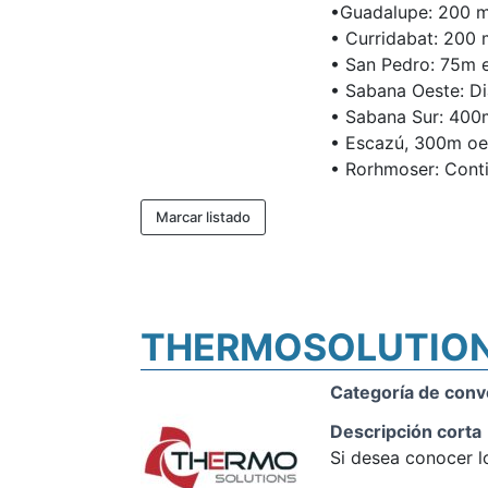
•Guadalupe: 200 m
• Curridabat: 200 
• San Pedro: 75m 
• Sabana Oeste: Dia
• Sabana Sur: 400m
• Escazú, 300m oes
• Rorhmoser: Conti
Marcar listado
THERMOSOLUTION
Categoría de conv
Descripción corta
Si desea conocer l