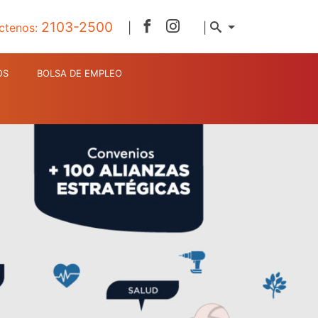
2103-2500
ctenos:
|
|
OS
BOLSA DE EMPLEO