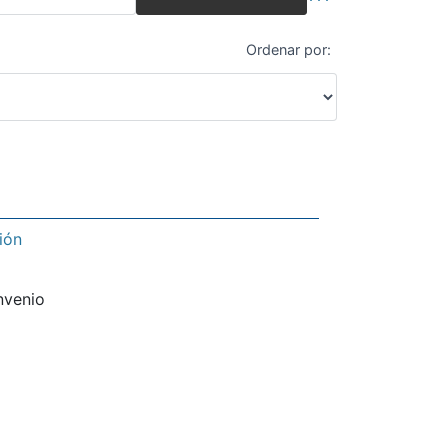
Búsqueda avanza
Ordenar por:
ión
nvenio