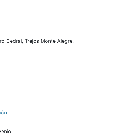
ro Cedral, Trejos Monte Alegre.
ión
venio