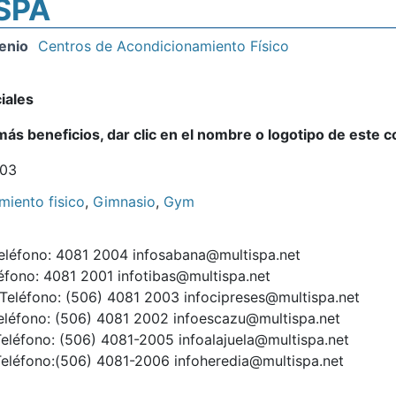
SPA
enio
Centros de Acondicionamiento Físico
iales
ás beneficios, dar clic en el nombre o logotipo de este 
003
iento fisico
,
Gimnasio
,
Gym
Teléfono: 4081 2004 infosabana@multispa.net
léfono: 4081 2001 infotibas@multispa.net
 Teléfono: (506) 4081 2003 infocipreses@multispa.net
eléfono: (506) 4081 2002 infoescazu@multispa.net
 Teléfono: (506) 4081-2005 infoalajuela@multispa.net
Teléfono:(506) 4081-2006 infoheredia@multispa.net