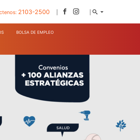
2103-2500
ctenos:
|
|
OS
BOLSA DE EMPLEO