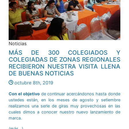
Noticias
MÁS DE 300 COLEGIADOS Y
COLEGIADAS DE ZONAS REGIONALES
RECIBIERON NUESTRA VISITA LLENA
DE BUENAS NOTICIAS
octubre 8th, 2019
Con el objetivo
de continuar acercándonos hasta donde
ustedes están, en los meses de agosto y setiembre
realizamos una serie de giras muy provechosas en las
cuales dimos a conocer nuestro nuevo lanzamiento de
marca.
(más…)