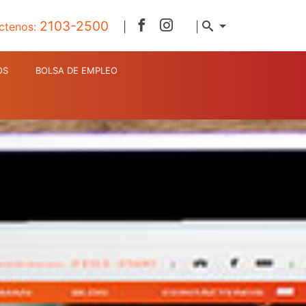
2103-2500
ctenos:
|
|
OS
BOLSA DE EMPLEO