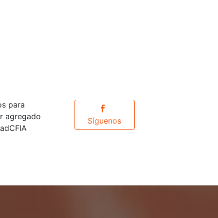
os para
or agregado
Síguenos
idadCFIA