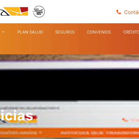
Contá
PLAN SALUD
SEGUROS
CONVENIOS
CRÉDIT
icias
s