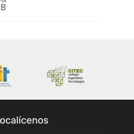
FIA
EB
ocalícenos