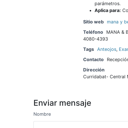
parámetros.
Aplica para:
Col
Sitio web
mana y b
Teléfono
MANA & B
4080-4393
Tags
Anteojos
,
Exam
Contacto
Recepció
Dirección
Curridabat- Central 
Enviar mensaje
Nombre