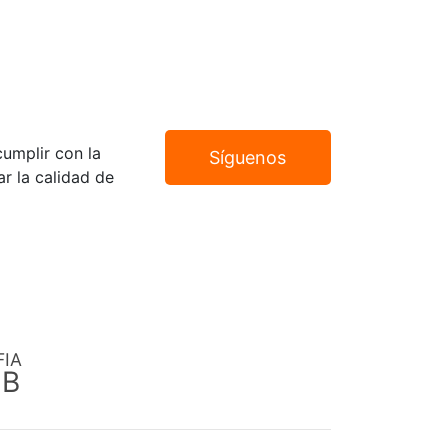
umplir con la
Síguenos
r la calidad de
FIA
EB