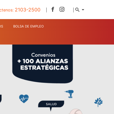
2103-2500
ctenos:
|
|
OS
BOLSA DE EMPLEO